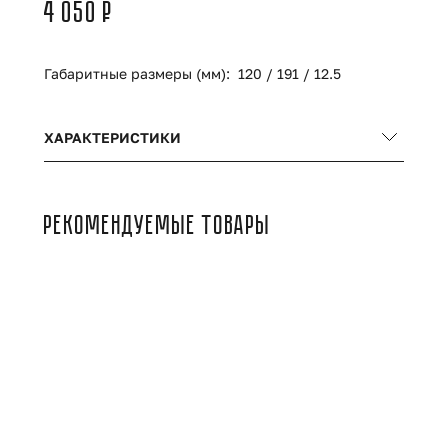
4 050 ₽
Габаритные размеры (мм):
120 / 191 / 12.5
ХАРАКТЕРИСТИКИ
Совместимость:
Legrand Valena Allure
Состав:
Адаптер + рамка
РЕКОМЕНДУЕМЫЕ ТОВАРЫ
Количество постов:
2